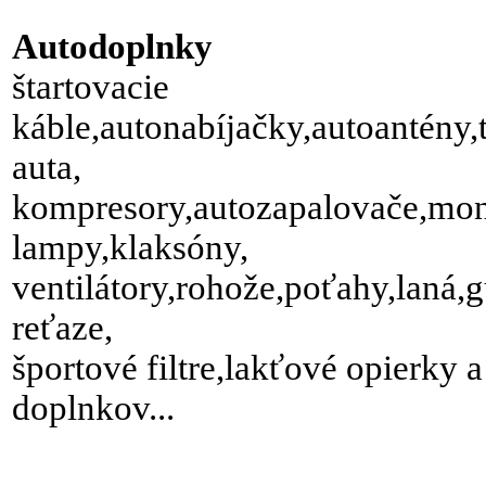
Autodoplnky
štartovacie
káble,autonabíjačky,autoantény
auta,
kompresory,autozapalovače,mo
lampy,klaksóny,
ventilátory,rohože,poťahy,laná,
reťaze,
športové filtre,lakťové opierky 
doplnkov...